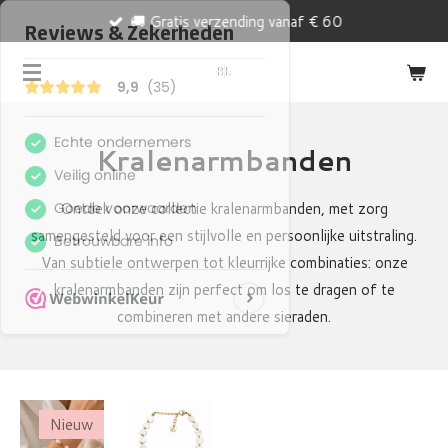
🚚 Gratis verzending vanaf € 60
Ga
direct
naar
de
hoofdinhoud
Kralenarmbanden
Ontdek onze collectie kralenarmbanden, met zorg
samengesteld voor een stijlvolle en persoonlijke uitstraling.
Van subtiele ontwerpen tot kleurrijke combinaties: onze
kralenarmbanden zijn perfect om los te dragen of te
combineren met andere sieraden.
Nieuw