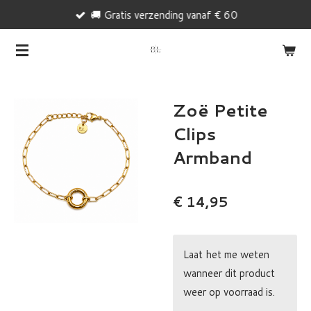
🚚 Gratis verzending vanaf € 60
Ga
direct
naar
de
hoofdinhoud
Zoë Petite
Clips
Armband
€ 14,95
Laat het me weten
wanneer dit product
weer op voorraad is.