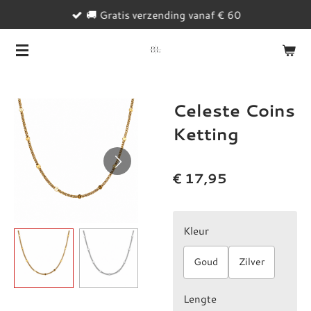
🚚 Gratis verzending vanaf € 60
Ga
direct
naar
de
hoofdinhoud
Celeste Coins
Ketting
€ 17,95
Kleur
Goud
Zilver
Lengte