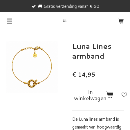
🚚 Gratis verzending vanaf € 60
Ga
direct
naar
de
hoofdinhoud
Luna Lines
armband
€ 14,95
In
winkelwagen
De Luna lines armband is
gemaakt van hoogwaardig