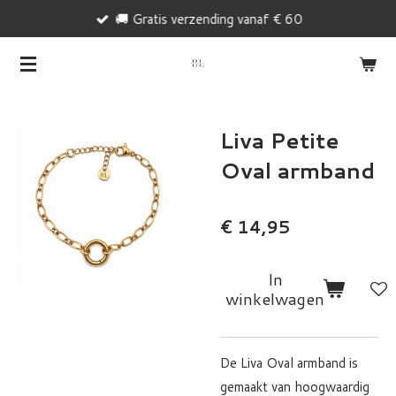
🚚 Gratis verzending vanaf € 60
Ga
direct
naar
de
hoofdinhoud
Liva Petite
Oval armband
€ 14,95
In
winkelwagen
De Liva Oval armband is
gemaakt van hoogwaardig