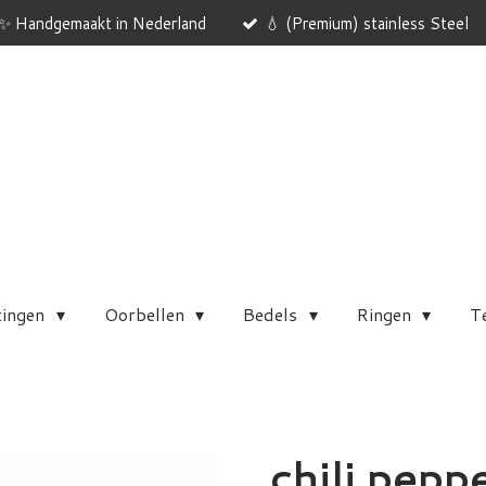
✨ Handgemaakt in Nederland
💧 (Premium) stainless Steel
tingen
Oorbellen
Bedels
Ringen
T
chili pepp