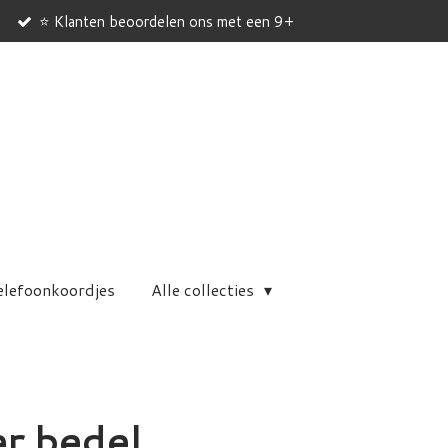
⭐ Klanten beoordelen ons met een 9+
elefoonkoordjes
Alle collecties
er bedel