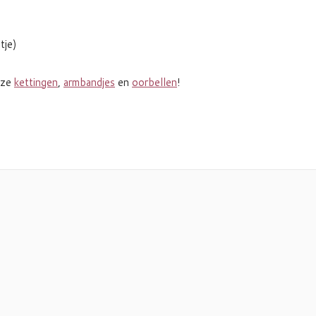
tje)
nze
kettingen
,
armbandjes
en
oorbellen
!