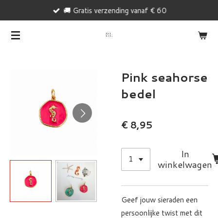
🚚 Gratis verzending vanaf € 60
Ga
direct
naar
de
hoofdinhoud
Pink seahorse
bedel
€ 8,95
In
winkelwagen
Geef jouw sieraden een
persoonlijke twist met dit