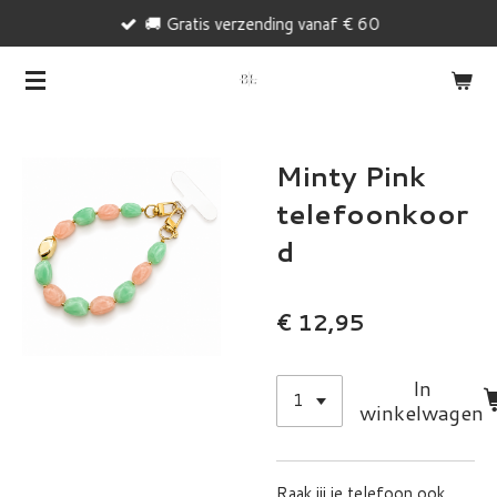
🚚 Gratis verzending vanaf € 60
Ga
direct
naar
de
hoofdinhoud
Minty Pink
telefoonkoor
d
€ 12,95
In
winkelwagen
Raak jij je telefoon ook