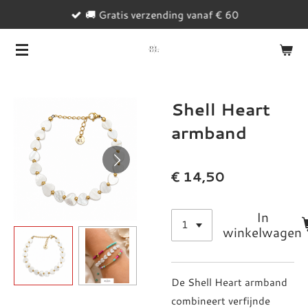
🚚 Gratis verzending vanaf € 60
Ga
direct
naar
de
hoofdinhoud
Shell Heart
armband
€ 14,50
In
winkelwagen
De Shell Heart armband
combineert verfijnde