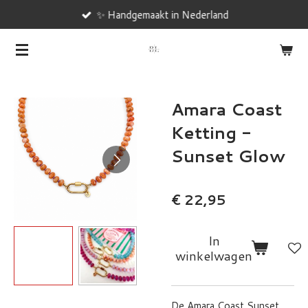
✨ Handgemaakt in Nederland
Ga
direct
naar
de
hoofdinhoud
Amara Coast
Ketting -
Sunset Glow
€ 22,95
In
winkelwagen
De Amara Coast Sunset