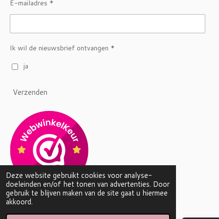
E-mailadres *
Ik wil de nieuwsbrief ontvangen *
ja
Verzenden
Deze website gebruikt cookies voor analyse-
doeleinden en/of het tonen van advertenties. Door
gebruik te blijven maken van de site gaat u hiermee
© 2023 - 2026 By Linnn Jewelry
akkoord.