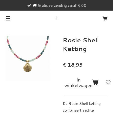
🚚 Gratis verzending vanaf € 60
Ga
direct
naar
de
hoofdinhoud
Rosie Shell
Ketting
€ 18,95
In
winkelwagen
De Rosie Shell ketting
combineert zachte