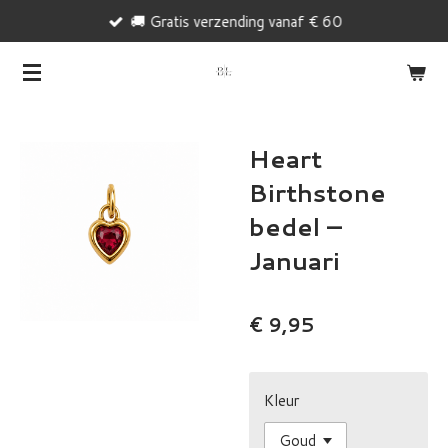
🚚 Gratis verzending vanaf € 60
Ga
direct
naar
de
hoofdinhoud
Heart
Birthstone
bedel –
Januari
€ 9,95
Kleur