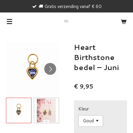
🚚 Gratis verzending vanaf € 60
Ga
direct
naar
de
hoofdinhoud
Heart
Birthstone
bedel – Juni
€ 9,95
Kleur