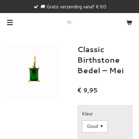
🚚 Gratis verzending vanaf € 60
Ga
direct
naar
de
hoofdinhoud
Classic
Birthstone
Bedel – Mei
€ 9,95
Kleur