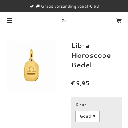
🚚 Gratis verzending vanaf € 60
Ga
direct
naar
de
hoofdinhoud
Libra
Horoscope
Bedel
€ 9,95
Kleur