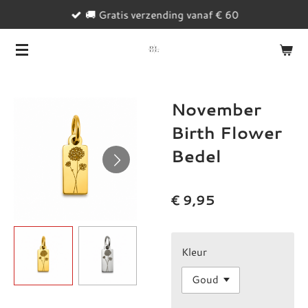
🚚 Gratis verzending vanaf € 60
Ga
direct
naar
de
hoofdinhoud
November
Birth Flower
Bedel
€ 9,95
Kleur